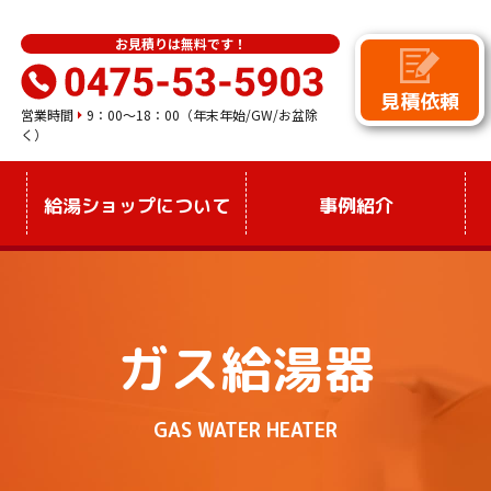
お⾒積りは無料です！
見積依頼
営業時間
9：00～18：00（年末年始/GW/お盆除
く）
給湯ショップについて
事例紹介
ガス給湯器
GAS WATER HEATER