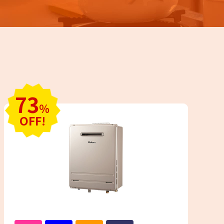
73
％
OFF!