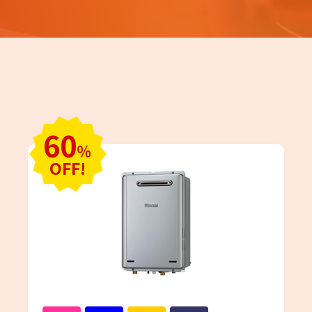
60
％
OFF!